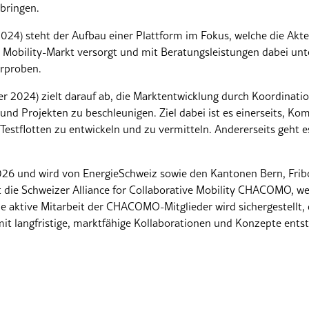
bringen.
 2024) steht der Aufbau einer Plattform im Fokus, welche die Akt
Mobility-Markt versorgt und mit Beratungsleistungen dabei unte
rproben.
er 2024) zielt darauf ab, die Marktentwicklung durch Koordinati
nd Projekten zu beschleunigen. Ziel dabei ist es einerseits, K
estflotten zu entwickeln und zu vermitteln. Andererseits geht e
026 und wird von EnergieSchweiz sowie den Kantonen Bern, Frib
t die Schweizer Alliance for Collaborative Mobility CHACOMO, w
ine aktive Mitarbeit der CHACOMO-Mitglieder wird sichergestellt, 
it langfristige, marktfähige Kollaborationen und Konzepte ent