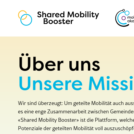
Grundlagen
Angebote
Über uns
Coaching
Über uns
Unsere Miss
Team & Mission
Referenzen
Wir sind überzeugt: Um geteilte Mobilität auch au
Partnerkanton werden
es eine enge Zusammenarbeit zwischen Gemeinden,
«Shared Mobility Booster» ist die Plattform, welch
Potenziale der geteilten Mobilität voll auszuschöpf