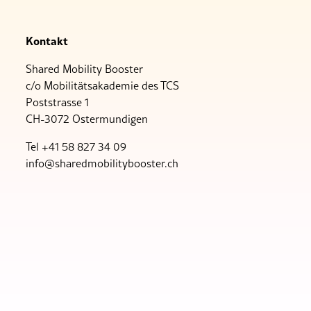
Kontakt
Shared Mobility Booster
c/o Mobilitätsakademie des TCS
Poststrasse 1
CH-3072 Ostermundigen
Tel +41 58 827 34 09
nf
sh
r
dm
b
l
tyb
st
r
ch