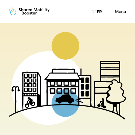
Menu
DE
FR
Les essentiels
Offres
Coaching
Qui nous sommes
Equipe & mission
Références
Devenir canton partenaire