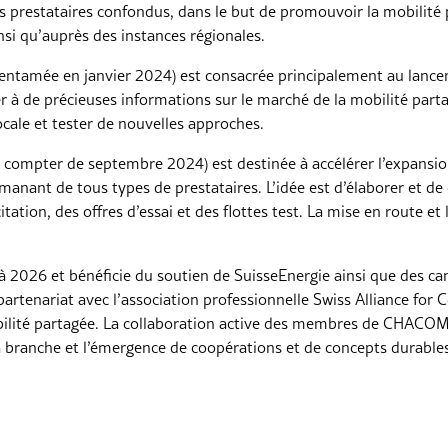
us prestataires confondus, dans le but de promouvoir la mobilit
insi qu’auprès des instances régionales.
ntamée en janvier 2024) est consacrée principalement au lanc
er à de précieuses informations sur le marché de la mobilité parta
ocale et tester de nouvelles approches.
compter de septembre 2024) est destinée à accélérer l’expansio
 émanant de tous types de prestataires. L’idée est d’élaborer et d
tion, des offres d’essai et des flottes test. La mise en route et l
2026 et bénéficie du soutien de SuisseEnergie ainsi que des ca
partenariat avec l’association professionnelle Swiss Alliance fo
bilité partagée. La collaboration active des membres de CHACOMO 
a branche et l’émergence de coopérations et de concepts durabl