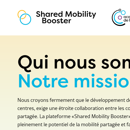
Les essentiels
Offres
Qui nous s
Coaching
Qui nous sommes
Notre missi
Equipe & mission
Références
Nous croyons fermement que le développement de l
Devenir canton partenaire
centres, exige une étroite collaboration entre les 
partagée. La plateforme «Shared Mobility Booster»
pleinement le potentiel de la mobilité partagée et 