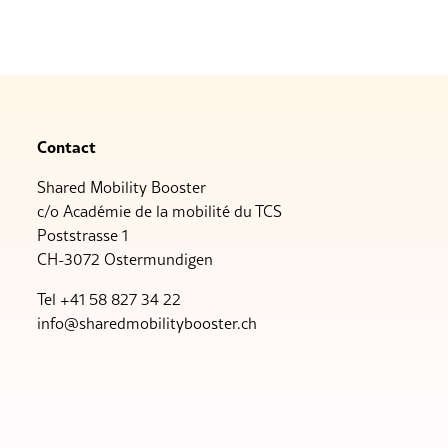
Contact
Shared Mobility Booster
c/o Académie de la mobilité du TCS
Poststrasse 1
CH-3072 Ostermundigen
Tel +41 58 827 34 22
nf
sh
r
dm
b
l
tyb
st
r
ch