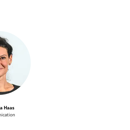
na Haas
ication