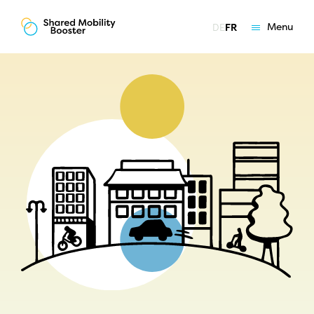
Menu
DE
FR
Les essentiels
Offres
Coaching
Qui nous sommes
Equipe & mission
Références
Devenir canton partenaire