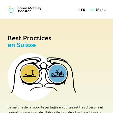
Menu
DE
FR
Les essentiels
Vue d'ensemble du marché
Best Practices
en Suisse
Best Practices
Carte de la mobilité partagée
Programmes de soutien
Offres
Coaching
Qui nous sommes
Le marché de la mobilité partagée en Suisse est très diversifié et
connaît un essor rapide. Notre sélection de « Best practices » a