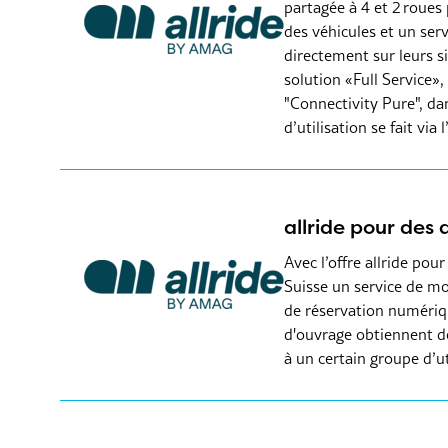
partagée à 4 et 2 roues
des véhicules et un ser
directement sur leurs si
solution «Full Service»
"Connectivity Pure", dan
d’utilisation se fait via l
allride pour des 
Avec l’offre allride pou
Suisse un service de mo
de réservation numérique
d'ouvrage obtiennent de
à un certain groupe d’uti