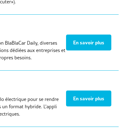
cuter»).
En savoir plus
on BlaBlaCar Daily, diverses
ions dédiées aux entreprises et
ropres besoins.
En savoir plus
élo électrique pour se rendre
s un format hybride. L’appli
lectriques.