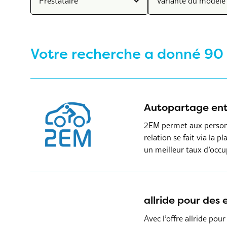
Prestataire
Variante du modèle 
Votre recherche a donné 90 
Autopartage entr
2EM permet aux personne
relation se fait via la
un meilleur taux d’occu
allride pour des 
Avec l’offre allride po