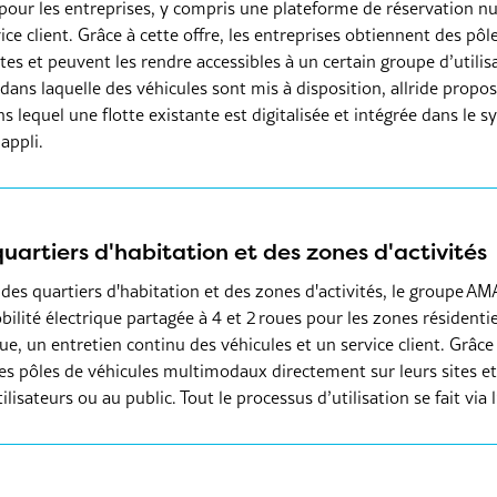
 pour les entreprises, y compris une plateforme de réservation n
vice client. Grâce à cette offre, les entreprises obtiennent des p
tes et peuvent les rendre accessibles à un certain groupe d’utilis
, dans laquelle des véhicules sont mis à disposition, allride prop
s lequel une flotte existante est digitalisée et intégrée dans le s
’appli.
quartiers d'habitation et des zones d'activités
r des quartiers d'habitation et des zones d'activités, le groupe 
bilité électrique partagée à 4 et 2 roues pour les zones résidenti
, un entretien continu des véhicules et un service client. Grâce à
s pôles de véhicules multimodaux directement sur leurs sites et
lisateurs ou au public. Tout le processus d’utilisation se fait via l