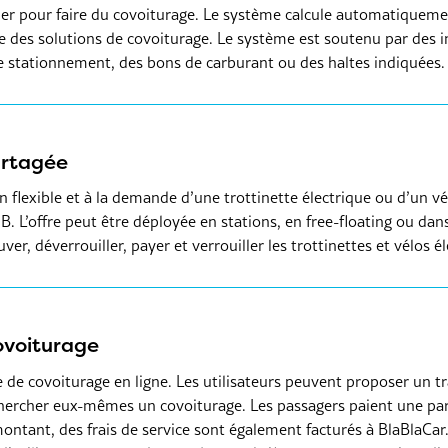
per pour faire du covoiturage. Le système calcule automatiqueme
e des solutions de covoiturage. Le système est soutenu par des in
e stationnement, des bons de carburant ou des haltes indiquées.
artagée
on flexible et à la demande d’une trottinette électrique ou d’un v
B. L’offre peut être déployée en stations, en free-floating ou dan
ver, déverrouiller, payer et verrouiller les trottinettes et vélos é
ovoiturage
 de covoiturage en ligne. Les utilisateurs peuvent proposer un tr
ercher eux-mêmes un covoiturage. Les passagers paient une part
ontant, des frais de service sont également facturés à BlaBlaCar.